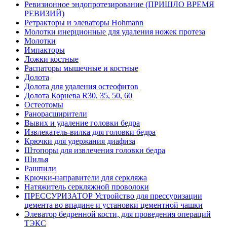
Ревизионное эндопротезирование (ПРИШЛО ВРЕМЯ
РЕВИЗИЙ)
Ретракторы и элеваторы Hohmann
Молотки инерционные для удаления ножек протеза
Молотки
Импакторы
Ложки костные
Распаторы мышечные и костные
Долота
Долота для удаления остеофитов
Долота Корнева R30, 35, 50, 60
Остеотомы
Ранорасширители
Вывих и удаление головки бедра
Извлекатель-вилка для головки бедра
Крючки для удержания диафиза
Штопоры для извлечения головки бедра
Шилья
Рашпили
Крючки-направители для серкляжа
Натяжитель серкляжной проволоки
ПРЕССУРИЗАТОР Устройство для прессуризации
цемента во впадине и установки цементной чашки
Элеватор бедренной кости, для проведения операций
ТЭКС